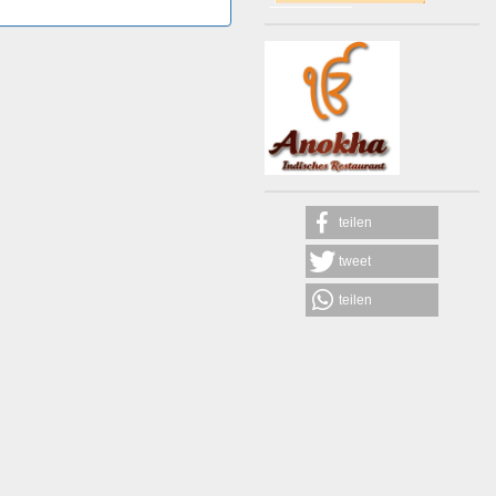
teilen
tweet
teilen