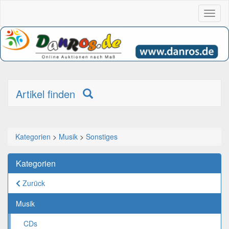
Toggl
naviga
Artikel finden
Kategorien
>
Musik
>
Sonstiges
Kategorien
Zurück
Musik
CDs