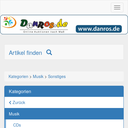
Toggl
naviga
Artikel finden
Kategorien
>
Musik
>
Sonstiges
Kategorien
Zurück
Musik
CDs