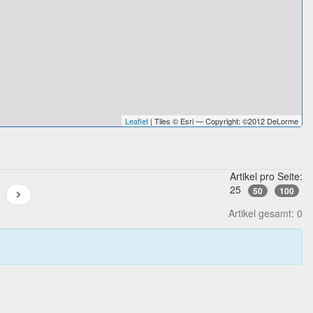
Leaflet
| Tiles © Esri — Copyright: ©2012 DeLorme
Artikel pro Seite:
25
50
100
Artikel gesamt: 0