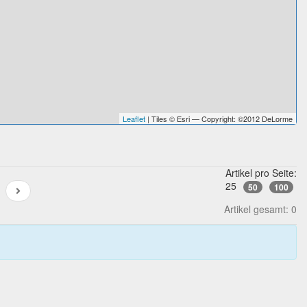
Leaflet
| Tiles © Esri — Copyright: ©2012 DeLorme
Artikel pro Seite:
25
50
100
Artikel gesamt: 0